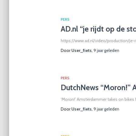
PERS
AD.nl “je rijdt op de s
https://www.ad.nl/video/production/je-
Door
User_fiets
,
9 jaar
geleden
PERS
DutchNews “Moron!” Am
‘Moron!’ Amsterdammer takes on bikes for
Door
User_fiets
,
9 jaar
geleden