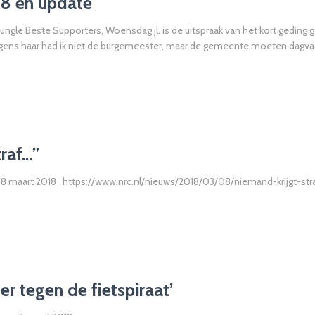
18 en update
ngle Beste Supporters, Woensdag jl. is de uitspraak van het kort geding g
Volgens haar had ik niet de burgemeester, maar de gemeente moeten dagva
raf…”
an 8 maart 2018 https://www.nrc.nl/nieuws/2018/03/08/niemand-krijgt-st
er tegen de fietspiraat’