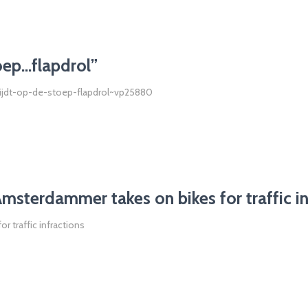
toep…flapdrol”
rijdt-op-de-stoep-flapdrol~vp25880
sterdammer takes on bikes for traffic in
 traffic infractions