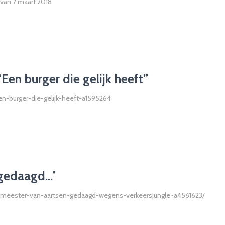
nt van 7 maart 2018
Een burger die gelijk heeft”
en-burger-die-gelijk-heeft-a1595264
 gedaagd…’
emeester-van-aartsen-gedaagd-wegens-verkeersjungle~a4561623/