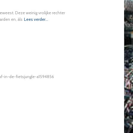
eweest. Deze weinig vrolijke rechter
arden en, àls
Lees verder…
raf-in-de-fietsjungle-a1594856