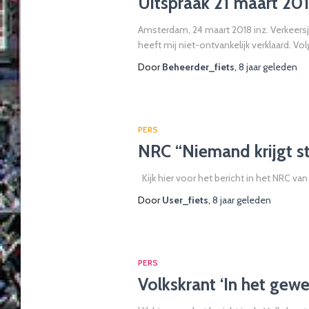
Uitspraak 21 maart 20
Amsterdam, 24 maart 2018 inz. Verkeersju
heeft mij niet-ontvankelijk verklaard. 
Door
Beheerder_fiets
,
8 jaar
geleden
PERS
NRC “Niemand krijgt st
Kijk hier voor het bericht in het NRC v
Door
User_fiets
,
8 jaar
geleden
PERS
Volkskrant ‘In het gewe