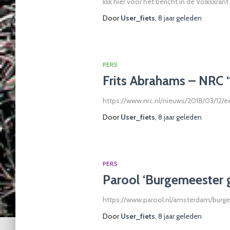
klik hier voor het bericht in de Volkskra
Door
User_fiets
,
8 jaar
geleden
PERS
Frits Abrahams – NRC “
https://www.nrc.nl/nieuws/2018/03/12/e
Door
User_fiets
,
8 jaar
geleden
PERS
Parool ‘Burgemeester
https://www.parool.nl/amsterdam/burg
Door
User_fiets
,
8 jaar
geleden